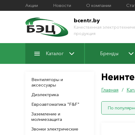
Акции
Новости
О компании
Ста
bcentr.by
Качественная электротехниче
продукция
Каталог
Бренды
Неинте
Вентиляторы и
аксессуары
Главная
/
Кат
Диэлектрика
Евроавтоматика "F&F"
По популярн
Заземление и
молниезащита
Звонки электрические