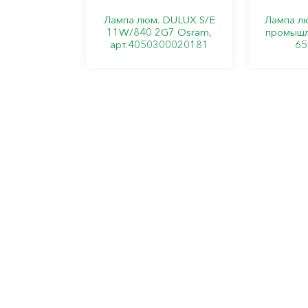
Лампа люм. DULUX S/E
Лампа л
11W/840 2G7 Osram,
промышл
арт.4050300020181
65