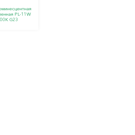
юминесцентная
енная PL-11W
00К G23