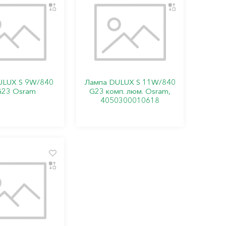
ULUX S 9W/840
Лампа DULUX S 11W/840
G23 Osram
G23 комп. люм. Osram,
4050300010618