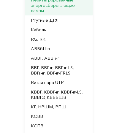
энергосберегающие
лампы
Ртутные ДРЛ
Кабель
RG, RK
АВБбШв
АВВГ, АВВГнг
ВВГ, ВВГнг, ВВГнг-LS,
ВВГзнг, ВВГнг-FRLS
Витая пара UTP
КВВГ, КВВГнг, КВВГнг-LS,
КВВГЭ,КВББШВ
КГ, НРШМ, РПШ
КСВВ
КСПВ