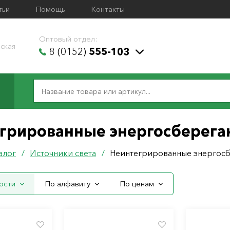
тьи
Помощь
Контакты
Оптовый отдел:
ская
8 (0152)
555-103
грированные энергосберег
алог
/
Источники света
/
Неинтегрированные энергос
ости
По алфавиту
По ценам