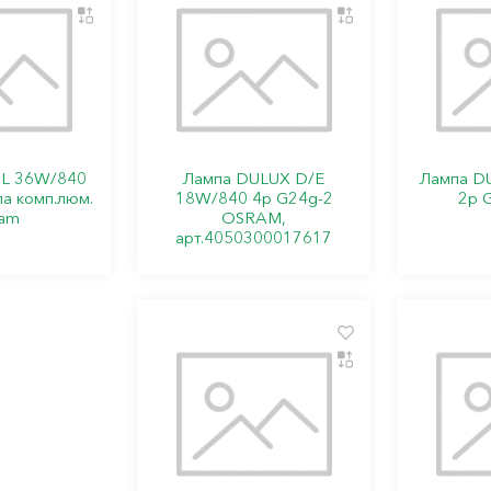
 L 36W/840
Лампа DULUX D/E
Лампа D
а комп.люм.
18W/840 4р G24g-2
2р 
am
OSRAM,
арт.4050300017617