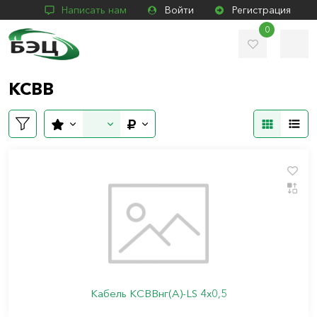
Написать нам
Войти
Регистрация
0
КСВВ
Кабель КСВВнг(А)-LS 4х0,5