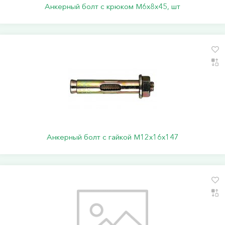
Анкерный болт с крюком М6х8х45, шт
Анкерный болт с гайкой М12х16х147