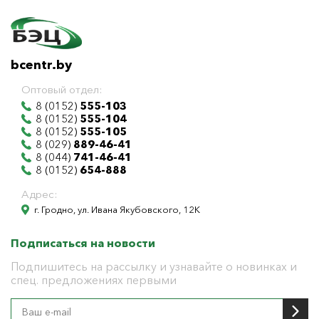
bcentr.by
Оптовый отдел:
8 (0152)
555-103
8 (0152)
555-104
8 (0152)
555-105
8 (029)
889-46-41
8 (044)
741-46-41
8 (0152)
654-888
Адрес:
г. Гродно, ул. Ивана Якубовского, 12К
Подписаться на новости
Подпишитесь на рассылку и узнавайте о новинках и
спец. предложениях первыми