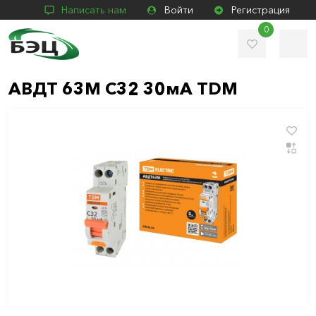
Написать нам
Войти
Регистрация
0
АВДТ 63М C32 30мА TDM