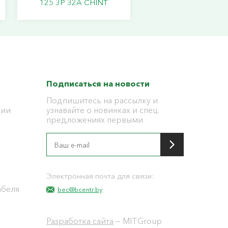
125 3P 32A CHINT
Подписаться на новости
Подпишитесь на рассылку и
ции
узнавайте о новинках и спец.
предложениях первыми
я
Электронная почта для связи:
абеля
bec@bcentr.by
Разработка сайта
— MITGroup