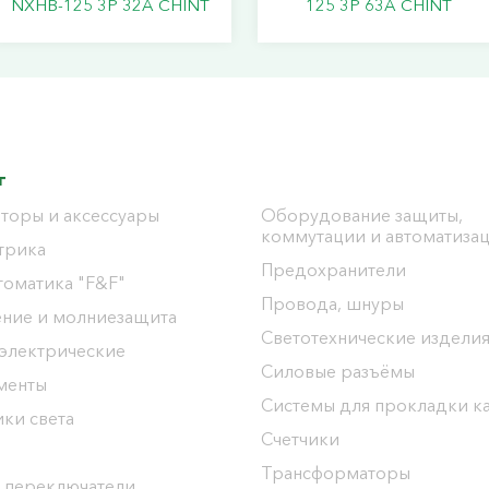
NXHB-125 3P 32A CHINT
125 3P 63A CHINT
г
торы и аксессуары
Оборудование защиты,
коммутации и автоматиза
трика
Предохранители
томатика "F&F"
Провода, шнуры
ение и молниезащита
Светотехнические издели
 электрические
Силовые разъёмы
менты
Системы для прокладки к
ки света
Счетчики
Трансформаторы
 переключатели,