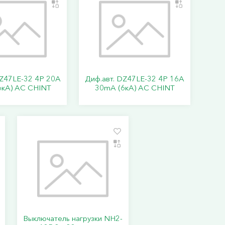
DZ47LE-32 4P 20А
Диф.авт. DZ47LE-32 4P 16А
6кА) АС CHINT
30mA (6кА) АС CHINT
Выключатель нагрузки NH2-