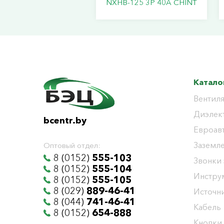
NXHB-125 3P 40A CHINT
Катало
Вентиля
Диэлек
bcentr.by
Евроав
Заземл
Оптовый отдел:
8 (0152)
555-103
Звонки
8 (0152)
555-104
Инстру
8 (0152)
555-105
8 (029)
889-46-41
Источни
8 (044)
741-46-41
Кабель
8 (0152)
654-888
Кнопки,