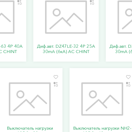
-63 4P 40А
Диф.авт. DZ47LE-32 4P 25А
Диф.авт. 
С CHINT
30mA (6кА) АС CHINT
30mA (
Выключатель нагрузки
Выключатель нагрузки NH2-