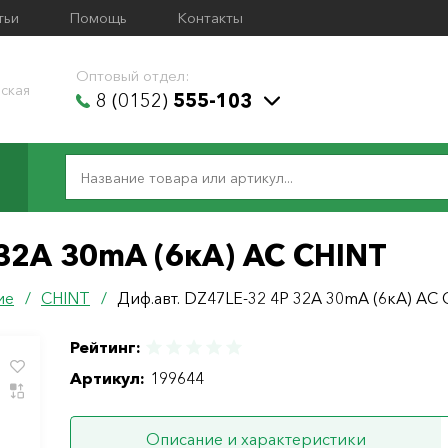
тьи
Помощь
Контакты
Оптовый отдел:
ская
8 (0152)
555-103
 32А 30mA (6кА) АС CHINT
ие
/
CHINT
/
Диф.авт. DZ47LE-32 4P 32А 30mA (6кА) АС
Рейтинг:
Артикул:
199644
Описание и характеристики