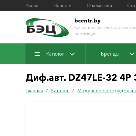
Акции
Новости
О компании
Ста
bcentr.by
Качественная электротехниче
продукция
Каталог
Бренды
Диф.авт. DZ47LE-32 4P
Главная
/
Каталог
/
Модульное оборудован