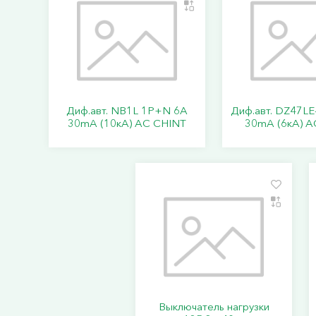
Диф.авт. NB1L 1P+N 6А
Диф.авт. DZ47LE
30mA (10кА) АС CHINT
30mA (6кА) А
Выключатель нагрузки