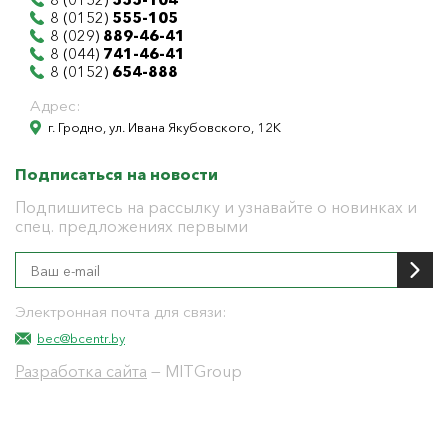
8 (0152)
555-105
8 (029)
889-46-41
8 (044)
741-46-41
8 (0152)
654-888
Адрес:
г. Гродно, ул. Ивана Якубовского, 12К
Подписаться на новости
Подпишитесь на рассылку и узнавайте о новинках и
спец. предложениях первыми
Электронная почта для связи:
bec@bcentr.by
Разработка сайта
— MITGroup
Общество с ограниченной ответственностью
"БелЭнергоЦентр"
Юридический адрес г. Гродно ул. И.Якубовского 12 к