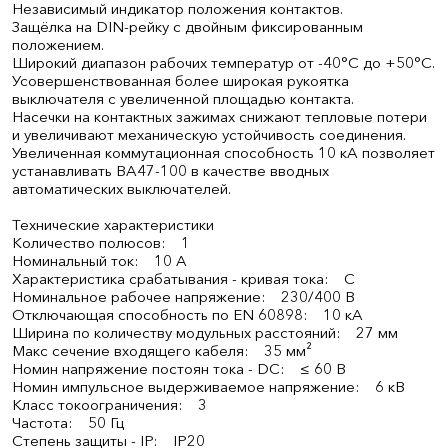
Независимый индикатор положения контактов.
Защёлка на DIN-рейку с двойным фиксированным
положением.
Широкий диапазон рабочих температур от -40°С до +50°С.
Усовершенствованная более широкая рукоятка
выключателя с увеличенной площадью контакта.
Насечки на контактных зажимах снижают тепловые потери
и увеличивают механическую устойчивость соединения.
Увеличенная коммутационная способность 10 кА позволяет
устанавливать ВА47-100 в качестве вводных
автоматических выключателей.
Технические характеристики
Количество полюсов: 1
Номинальный ток: 10 А
Характеристика срабатывания - кривая тока: C
Номинальное рабочее напряжение: 230/400 В
Отключающая способность по EN 60898: 10 кА
Ширина по количеству модульных расстояний: 27 мм
Макс сечение входящего кабеля: 35 мм²
Номин напряжение постоян тока - DC: ≤ 60 В
Номин импульсное выдерживаемое напряжение: 6 кВ
Класс токоограничения: 3
Частота: 50 Гц
Степень защиты - IP: IP20