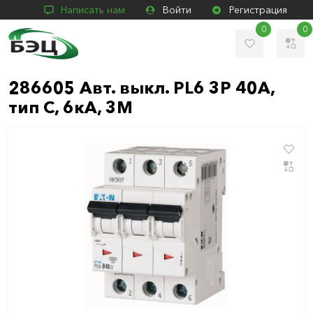
Написать нам
Войти
Регистрация
0
0
286605 Авт. выкл. PL6 3P 40А,
тип С, 6кА, 3М