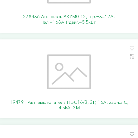
278486 Авт. выкл. PKZM0-12, Iт.р.=8...12А,
Iэл.=168А,Pдвиг.=5.5кВт
194791 Авт. выключатель HL-C16/3, 3P, 16A, хар-ка C,
4.5kA, 3M