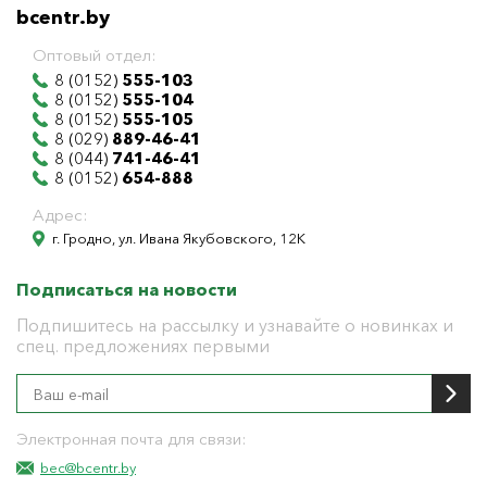
bcentr.by
Оптовый отдел:
8 (0152)
555-103
8 (0152)
555-104
8 (0152)
555-105
8 (029)
889-46-41
8 (044)
741-46-41
8 (0152)
654-888
Адрес:
г. Гродно, ул. Ивана Якубовского, 12К
Подписаться на новости
Подпишитесь на рассылку и узнавайте о новинках и
спец. предложениях первыми
Электронная почта для связи:
bec@bcentr.by