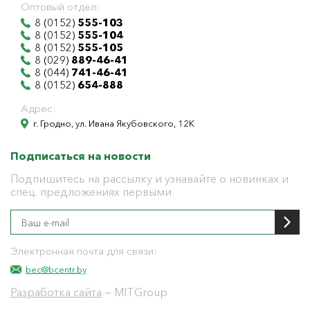
Оптовый отдел:
8 (0152)
555-103
8 (0152)
555-104
8 (0152)
555-105
8 (029)
889-46-41
8 (044)
741-46-41
8 (0152)
654-888
Адрес:
г. Гродно, ул. Ивана Якубовского, 12К
Подписаться на новости
Подпишитесь на рассылку и узнавайте о новинках и
спец. предложениях первыми
Электронная почта для связи:
bec@bcentr.by
Разработка сайта
— MITGroup