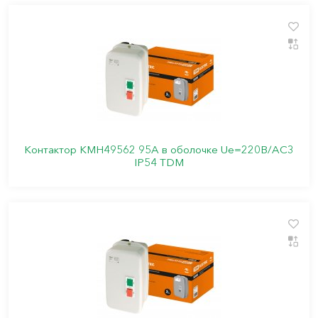
Контактор КМН49562 95А в оболочке Ue=220В/АC3
IP54 TDM