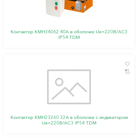
Контактор КМН34062 40А в оболочке Ue=220В/АC3
IP54 TDM
Контактор КМН23260 32А в оболочке с индикатором
Ue=220В/АС3 IP54 TDM