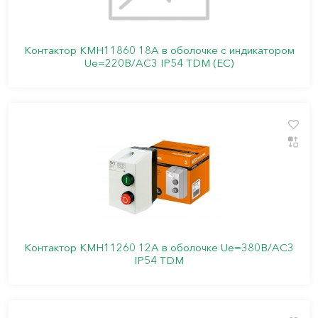
Контактор КМН11860 18А в оболочке с индикатором
Ue=220В/АС3 IP54 TDM (ЕС)
Контактор КМН11260 12А в оболочке Ue=380В/АС3
IP54 TDM