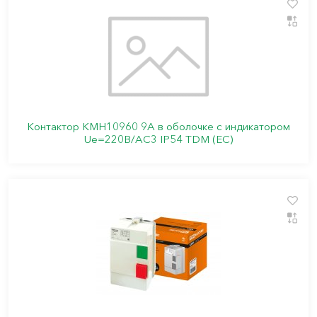
Контактор КМН10960 9А в оболочке с индикатором
Ue=220В/АС3 IP54 TDM (ЕС)