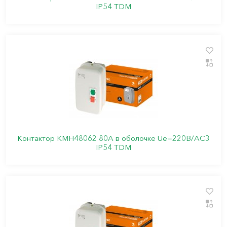
IP54 TDM
Контактор КМН48062 80А в оболочке Ue=220В/АC3
IP54 TDM