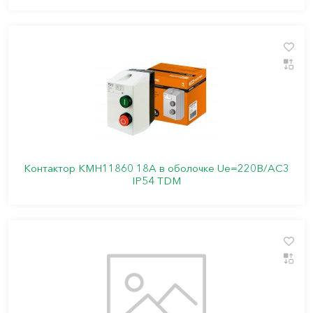
Контактор КМН11860 18А в оболочке Ue=220В/АС3
IP54 TDM