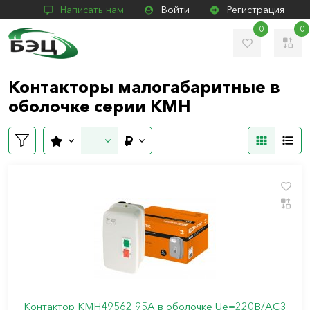
Написать нам
Войти
Регистрация
0
0
Контакторы малогабаритные в
оболочке серии КМН
Контактор КМН49562 95А в оболочке Ue=220В/АC3