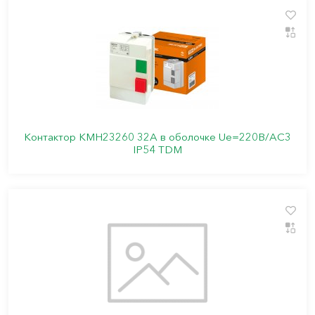
Контактор КМН23260 32А в оболочке Ue=220В/АС3
IP54 TDM