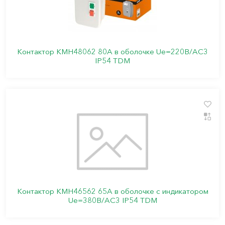
Контактор КМН48062 80А в оболочке Ue=220В/АC3
IP54 TDM
Контактор КМН46562 65А в оболочке с индикатором
Ue=380В/АС3 IP54 TDM