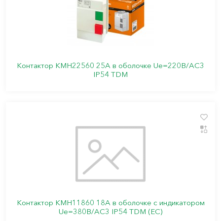
Контактор КМН22560 25А в оболочке Ue=220В/АС3
IP54 TDM
Контактор КМН11860 18А в оболочке с индикатором
Ue=380В/АС3 IP54 TDM (ЕС)