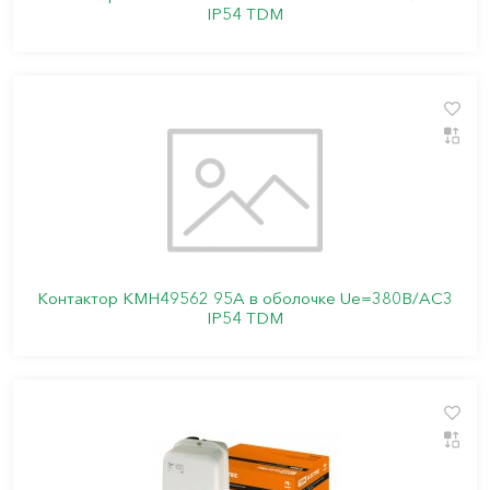
IP54 TDM
Контактор КМН49562 95А в оболочке Ue=380В/АС3
IP54 TDM