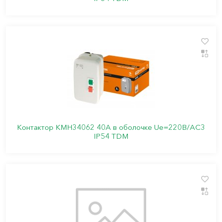
Контактор КМН34062 40А в оболочке Ue=220В/АC3
IP54 TDM