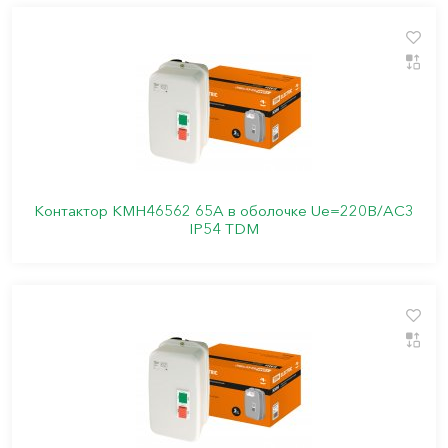
Контактор КМН46562 65А в оболочке Ue=220В/АC3
IP54 TDM