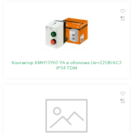
Контактор КМН10960 9А в оболочке Ue=220В/АС3
IP54 TDM