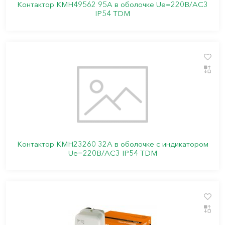
Контактор КМН49562 95А в оболочке Ue=220В/АC3
IP54 TDM
Контактор КМН23260 32А в оболочке с индикатором
Ue=220В/АС3 IP54 TDM