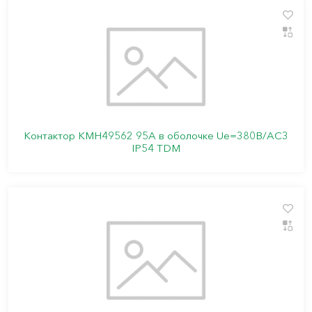
Контактор КМН49562 95А в оболочке Ue=380В/АС3
IP54 TDM