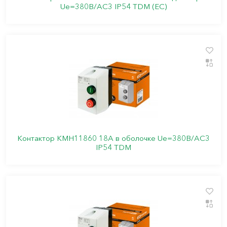
Ue=380В/АС3 IP54 TDM (ЕС)
Контактор КМН11860 18А в оболочке Ue=380В/АС3
IP54 TDM