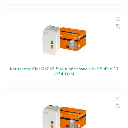
Контактор КМН35062 50А в оболочке Ue=380В/АC3
IP54 TDM