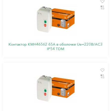
Контактор КМН46562 65А в оболочке Ue=220В/АC3
IP54 TDM