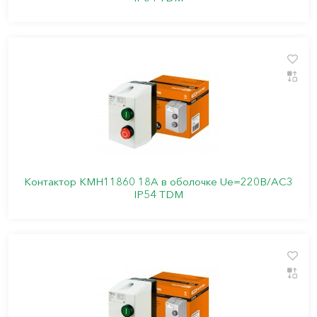
Контактор КМН11860 18А в оболочке Ue=220В/АС3
IP54 TDM