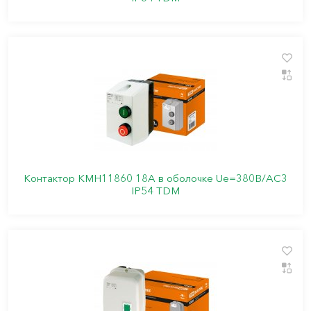
Контактор КМН11860 18А в оболочке Ue=380В/АС3
IP54 TDM