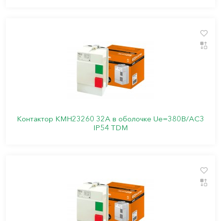
Контактор КМН23260 32А в оболочке Ue=380В/АС3
IP54 TDM