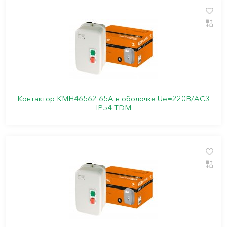
Контактор КМН46562 65А в оболочке Ue=220В/АC3
IP54 TDM