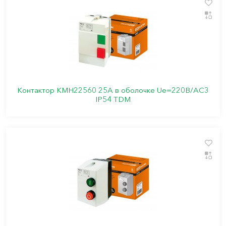
Контактор КМН22560 25А в оболочке Ue=220В/АС3
IP54 TDM