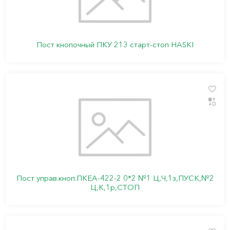
Пост кнопочный ПКУ 213 старт-стоп HASKI
Пост управ.кноп.ПКЕА-422-2 0*2 №1 Ц,Ч,1з,ПУСК,№2
Ц,К,1р,СТОП