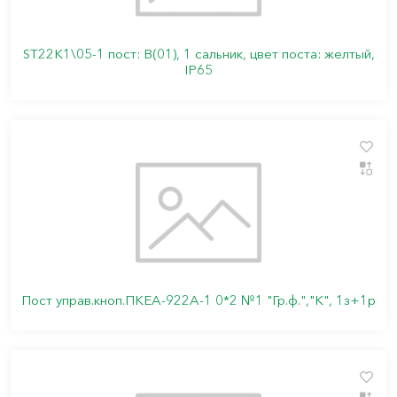
ST22K1\05-1 пост: В(01), 1 сальник, цвет поста: желтый,
IP65
Пост управ.кноп.ПКЕА-922А-1 0*2 №1 "Гр.ф.","К", 1з+1р