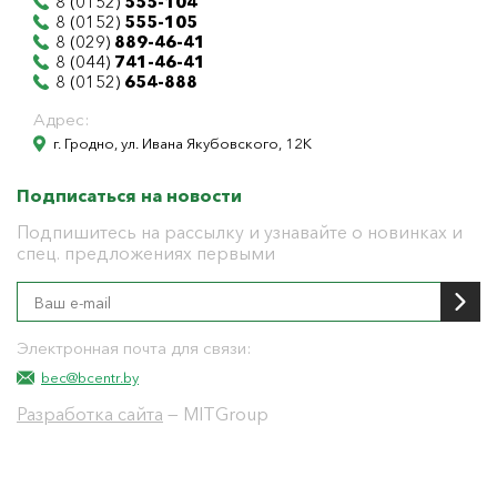
8 (0152)
555-104
8 (0152)
555-105
8 (029)
889-46-41
8 (044)
741-46-41
8 (0152)
654-888
Адрес:
г. Гродно, ул. Ивана Якубовского, 12К
Подписаться на новости
Подпишитесь на рассылку и узнавайте о новинках и
спец. предложениях первыми
Электронная почта для связи:
bec@bcentr.by
Разработка сайта
— MITGroup
Общество с ограниченной ответственностью
"БелЭнергоЦентр"
Юридический адрес г. Гродно ул. И.Якубовского 12 к