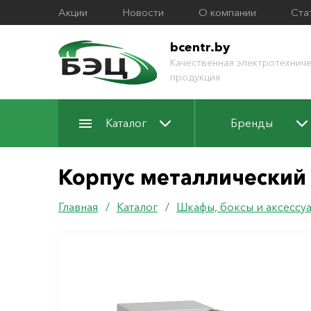
Акции
Новости
О компании
Ста
bcentr.by
Качественная электротехниче
продукция
Каталог
Бренды
Корпус металлический
Главная
/
Каталог
/
Шкафы, боксы и аксессу