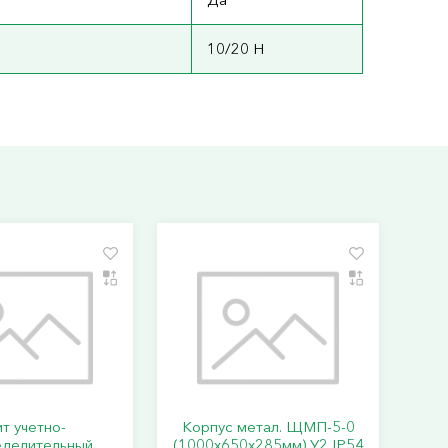
10/20 Н
т учетно-
Корпус метал. ЩМП-5-0
еделительный
(1000х650х285мм) У2 IP54