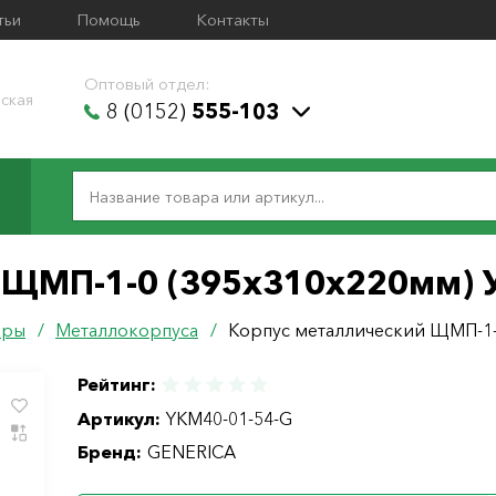
тьи
Помощь
Контакты
Оптовый отдел:
ская
8 (0152)
555-103
 ЩМП-1-0 (395х310х220мм) У
ары
/
Металлокорпуса
/
Корпус металлический ЩМП-1-
Рейтинг:
Артикул:
YKM40-01-54-G
Бренд:
GENERICA