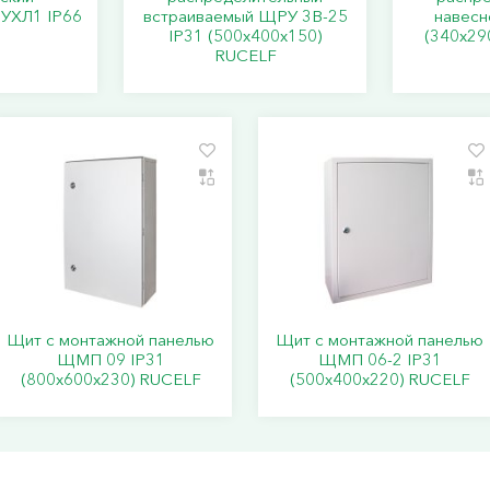
УХЛ1 IP66
встраиваемый ЩРУ 3В-25
навесн
IP31 (500х400х150)
(340х29
RUCELF
Щит с монтажной панелью
Щит с монтажной панелью
ЩМП 09 IP31
ЩМП 06-2 IP31
(800х600х230) RUCELF
(500х400х220) RUCELF