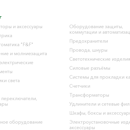
г
торы и аксессуары
Оборудование защиты,
коммутации и автоматиза
трика
Предохранители
томатика "F&F"
Провода, шнуры
ение и молниезащита
Светотехнические издели
 электрические
Силовые разъёмы
менты
Системы для прокладки к
ки света
Счетчики
Трансформаторы
 переключатели,
уары
Удлинители и сетевые фи
Шкафы, боксы и аксессуар
ное оборудование
Электроустановочные изд
аксессуары