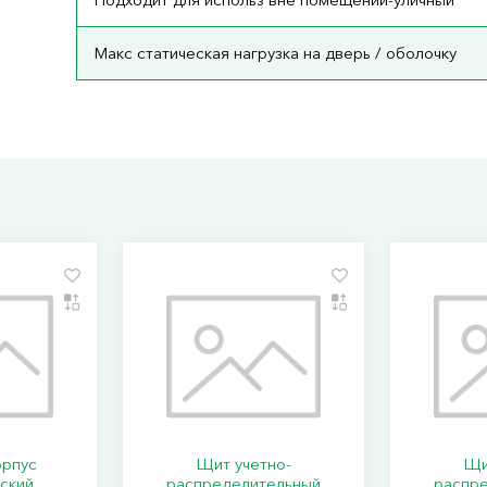
Макс статическая нагрузка на дверь / оболочку
орпус
Щит учетно-
Щи
ский
распределительный
распр