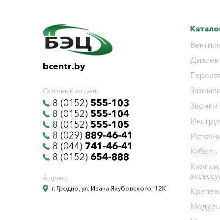
Катало
Вентиля
Диэлек
bcentr.by
Евроав
Заземл
Оптовый отдел:
8 (0152)
555-103
Звонки
8 (0152)
555-104
Инстру
8 (0152)
555-105
8 (029)
889-46-41
Источни
8 (044)
741-46-41
Кабель
8 (0152)
654-888
Кнопки,
аксесс
Адрес:
г. Гродно, ул. Ивана Якубовского, 12К
Крепеж
Модуль