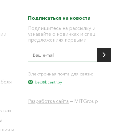
Подписаться на новости
Подпишитесь на рассылку и
ции
узнавайте о новинках и спец.
предложениях первыми
я
Электронная почта для связи:
абеля
bec@bcentr.by
Разработка сайта
— MITGroup
льтры
ы
елия и