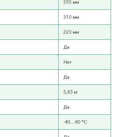
395 мм
310 мм
220 мм
Да
Нет
Да
5,85 кг
Да
-40…40 °C
Да