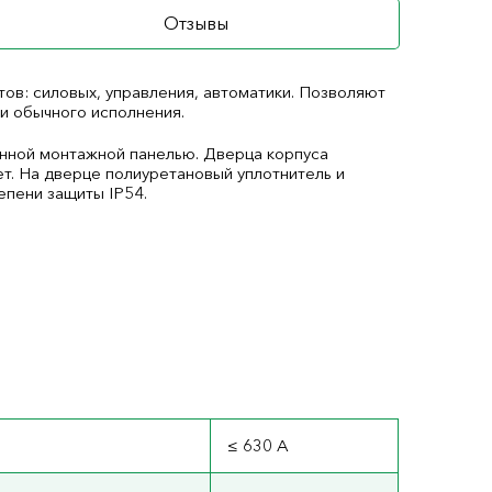
Отзывы
ов: силовых, управления, автоматики. Позволяют
 и обычного исполнения.
анной монтажной панелью. Дверца корпуса
ет. На дверце полиуретановый уплотнитель и
епени защиты IP54.
≤ 630 А