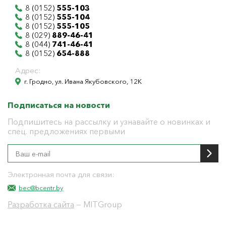
8 (0152)
555-103
8 (0152)
555-104
8 (0152)
555-105
8 (029)
889-46-41
8 (044)
741-46-41
8 (0152)
654-888
Адрес:
г. Гродно, ул. Ивана Якубовского, 12К
Подписаться на новости
Подпишитесь на рассылку и узнавайте о новинках и
спец. предложениях первыми
Электронная почта для связи:
bec@bcentr.by
Разработка сайта
— MITGroup
Общество с ограниченной ответственностью