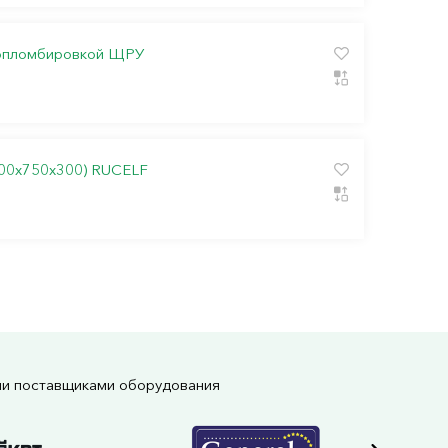
 опломбировкой ЩРУ
00х750х300) RUCELF
ми поставщиками оборудования