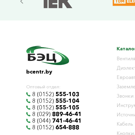
Катало
Вентиля
Диэлек
bcentr.by
Евроав
Заземл
Оптовый отдел:
8 (0152)
555-103
Звонки
8 (0152)
555-104
Инстру
8 (0152)
555-105
8 (029)
889-46-41
Источни
8 (044)
741-46-41
Кабель
8 (0152)
654-888
Кнопки,