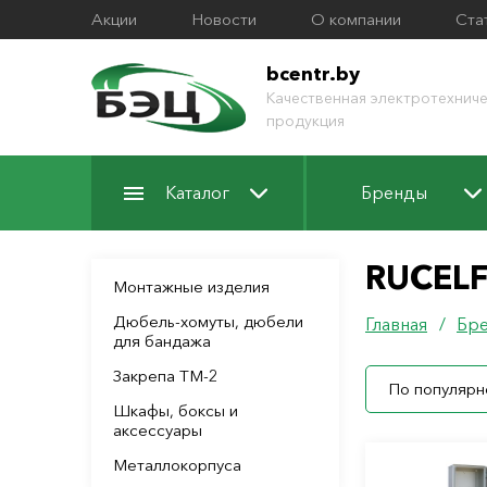
Акции
Новости
О компании
Ста
bcentr.by
Качественная электротехниче
продукция
Каталог
Бренды
RUCEL
Монтажные изделия
Дюбель-хомуты, дюбели
Главная
/
Бр
для бандажа
Закрепа ТМ-2
По популярн
Шкафы, боксы и
аксессуары
Металлокорпуса