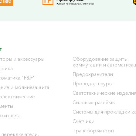
г
торы и аксессуары
Оборудование защиты,
коммутации и автоматиза
трика
Предохранители
томатика "F&F"
Провода, шнуры
ение и молниезащита
Светотехнические издели
 электрические
Силовые разъёмы
менты
Системы для прокладки к
ки света
Счетчики
Трансформаторы
 переключатели,