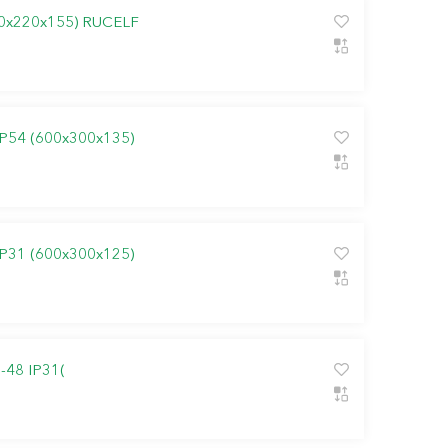
0х220х155) RUCELF
P54 (600х300х135)
P31 (600х300х125)
48 IP31(