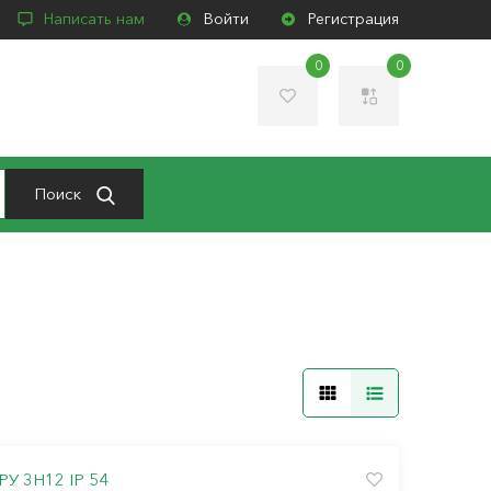
Написать нам
Войти
Регистрация
0
0
Поиск
РУ 3Н12 IP 54