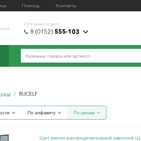
тьи
Помощь
Контакты
Оптовый отдел:
ская
8 (0152)
555-103
F
енды
/
RUCELF
ости
По алфавиту
По ценам
Щит учетно-распределительный навесной Щ