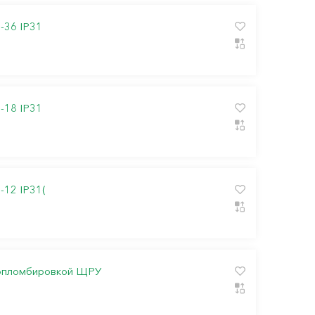
-36 IP31
-18 IP31
12 IP31(
 опломбировкой ЩРУ