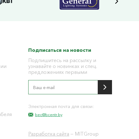
Подписаться на новости
Подпишитесь на рассылку и
ции
узнавайте о новинках и спец.
предложениях первыми
я
Электронная почта для связи:
абеля
bec@bcentr.by
Разработка сайта
— MITGroup