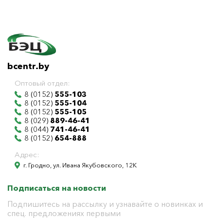
bcentr.by
Оптовый отдел:
8 (0152)
555-103
8 (0152)
555-104
8 (0152)
555-105
8 (029)
889-46-41
8 (044)
741-46-41
8 (0152)
654-888
Адрес:
г. Гродно, ул. Ивана Якубовского, 12К
Подписаться на новости
Подпишитесь на рассылку и узнавайте о новинках и
спец. предложениях первыми