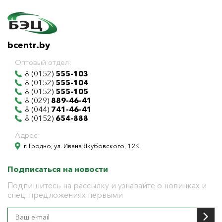
bcentr.by
Оптовый отдел:
8 (0152)
555-103
8 (0152)
555-104
8 (0152)
555-105
8 (029)
889-46-41
8 (044)
741-46-41
8 (0152)
654-888
Адрес:
г. Гродно, ул. Ивана Якубовского, 12К
Подписаться на новости
Подпишитесь на рассылку и узнавайте о новинках и
спец. предложениях первыми