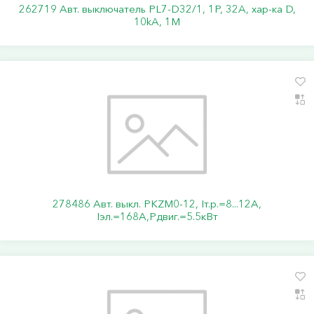
262719 Авт. выключатель PL7-D32/1, 1P, 32A, хар-ка D,
10kA, 1M
278486 Авт. выкл. PKZM0-12, Iт.р.=8...12А,
Iэл.=168А,Pдвиг.=5.5кВт