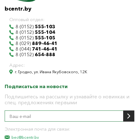
bcentr.by
Оптовый отдел:
8 (0152)
555-103
8 (0152)
555-104
8 (0152)
555-105
8 (029)
889-46-41
8 (044)
741-46-41
8 (0152)
654-888
Адрес:
г. Гродно, ул. Ивана Якубовского, 12К
Подписаться на новости
Подпишитесь на рассылку и узнавайте о новинках и
спец. предложениях первыми
Электронная почта для связи:
bec@bcentr.by