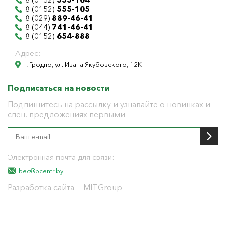
8 (0152)
555-105
8 (029)
889-46-41
8 (044)
741-46-41
8 (0152)
654-888
Адрес:
г. Гродно, ул. Ивана Якубовского, 12К
Подписаться на новости
Подпишитесь на рассылку и узнавайте о новинках и
спец. предложениях первыми
Электронная почта для связи:
bec@bcentr.by
Разработка сайта
— MITGroup
Общество с ограниченной ответственностью
"БелЭнергоЦентр"
Юридический адрес г. Гродно ул. И.Якубовского 12 к