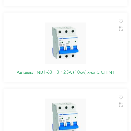
Авт.выкл. NB1-63H 3P 25A (10кА) х-ка C CHINT