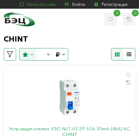
Написать нам
Войти
Регистрация
0
0
CHINT
Устр.защит.отключ. УЗО NL1-63 2P 63A 30mA (6kA) АС
CHINT