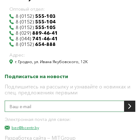
Оптовый отдел:
8 (0152)
555-103
8 (0152)
555-104
8 (0152)
555-105
8 (029)
889-46-41
8 (044)
741-46-41
8 (0152)
654-888
Адрес:
г. Гродно, ул. Ивана Якубовского, 12К
Подписаться на новости
Подпишитесь на рассылку и узнавайте о новинках и
спец. предложениях первыми
Электронная почта для связи:
bec@bcentr.by
Разработка сайта
— MITGroup