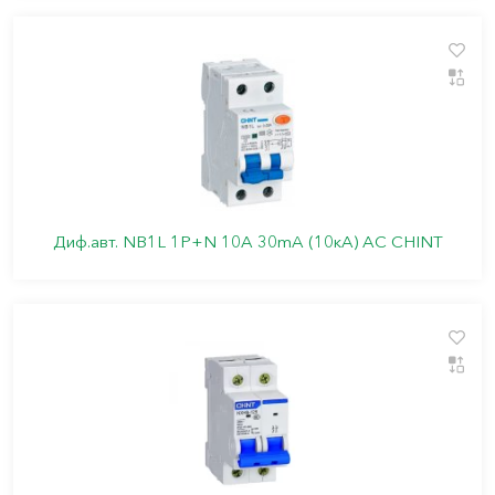
Диф.авт. NB1L 1P+N 10А 30mA (10кА) АС CHINT