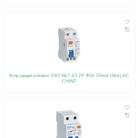
Устр.защит.отключ. УЗО NL1-63 2P 40A 30mA (6kA) АС
CHINT