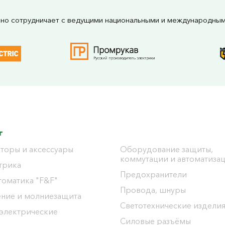
но сотрудничает с ведущими национальными и международны
г
торы и аксессуары
Оборудование защиты,
коммутации и автоматиза
трика
Предохранители
томатика "F&F"
Провода, шнуры
ение и молниезащита
Светотехнические издели
 электрические
Силовые разъёмы