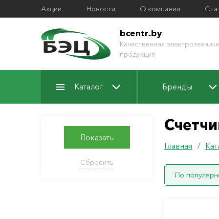
Акции
Новости
О компании
Ста
bcentr.by
Качественная электротехниче
продукция
Каталог
Бренды
Счетчи
Показать
Главная
/
Кат
Сбросить
По популярн