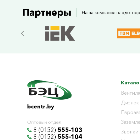
Партнеры
Наша компания плодотвор
Катало
Вентиля
Диэлек
bcentr.by
Евроав
Заземл
Оптовый отдел:
8 (0152)
555-103
Звонки
8 (0152)
555-104