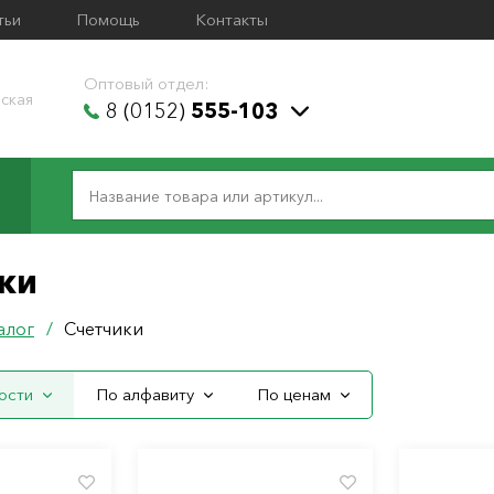
тьи
Помощь
Контакты
Оптовый отдел:
ская
8 (0152)
555-103
ки
алог
/
Счетчики
ости
По алфавиту
По ценам