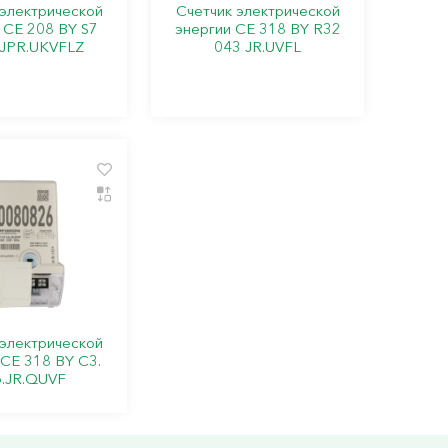
 электрической
Счетчик электрической
 СЕ 208 BY S7
энергии СЕ 318 BY R32
.JPR.UKVFLZ
043 JR.UVFL
 электрической
 СЕ 318 BY C3.
.JR.QUVF