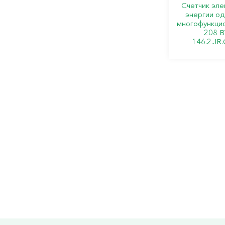
Счетчик эле
энергии о
многофункци
208 B
146.2.JR