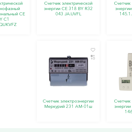
ктрической
Счетчик электрической
Счетчик
днофазный
энергии СЕ 318 BY R32
энергии
ональный СЕ
043 JA.UVFL
145.1
Y C1
.QUKVFZ
Счетчик электроэнергии
Счетчик
Меркурий 231 AM-01ш
энергии
146