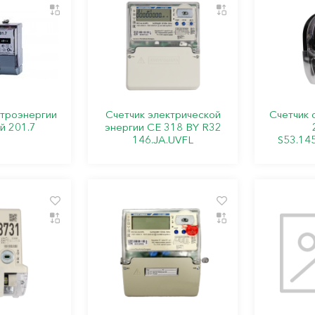
ктроэнергии
Счетчик электрической
Счетчик
й 201.7
энергии СЕ 318 BY R32
146.JA.UVFL
S53.14