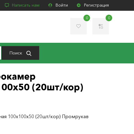
Написать нам
Войти
Регистрация
0
0
Поиск
еокамер
100х50 (20шт/кор)
ная 100х100х50 (20шт/кор) Промрукав