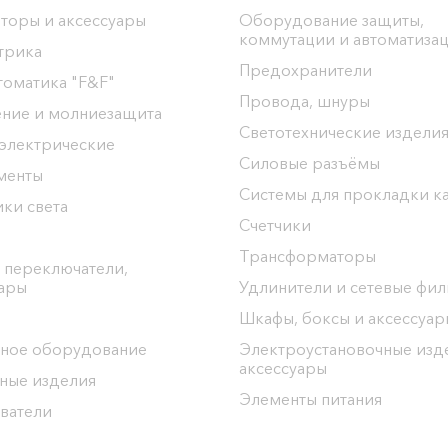
торы и аксессуары
Оборудование защиты,
коммутации и автоматиза
трика
Предохранители
томатика "F&F"
Провода, шнуры
ение и молниезащита
Светотехнические издели
 электрические
Силовые разъёмы
менты
Системы для прокладки к
ки света
Счетчики
Трансформаторы
 переключатели,
уары
Удлинители и сетевые фи
Шкафы, боксы и аксессуар
ное оборудование
Электроустановочные изд
аксессуары
ные изделия
Элементы питания
ватели