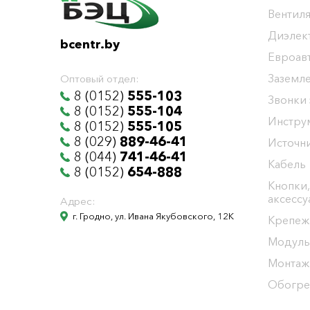
Вентиля
Диэлек
bcentr.by
Евроав
Заземл
Оптовый отдел:
8 (0152)
555-103
Звонки
8 (0152)
555-104
Инстру
8 (0152)
555-105
8 (029)
889-46-41
Источни
8 (044)
741-46-41
Кабель
8 (0152)
654-888
Кнопки,
аксесс
Адрес:
г. Гродно, ул. Ивана Якубовского, 12К
Крепеж
Модуль
Монтаж
Обогре