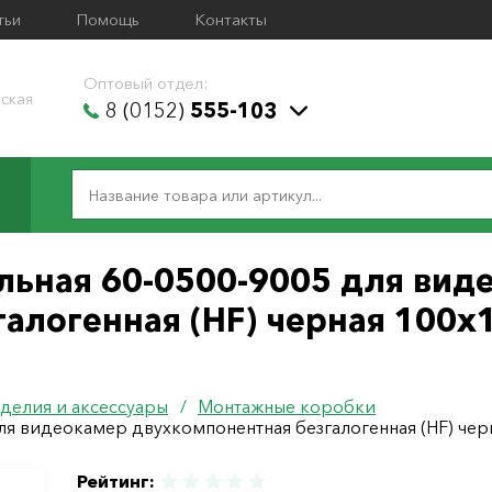
тьи
Помощь
Контакты
Оптовый отдел:
ская
8 (0152)
555-103
льная 60-0500-9005 для вид
алогенная (HF) черная 100х
делия и аксессуары
/
Монтажные коробки
ля видеокамер двухкомпонентная безгалогенная (HF) чер
Рейтинг: