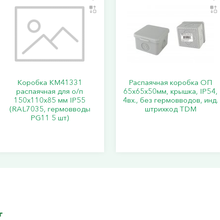
Коробка КМ41331
Распаячная коробка ОП
распаячная для о/п
65х65х50мм, крышка, IP54,
150х110х85 мм IP55
4вх., без гермовводов, инд.
(RAL7035, гермовводы
штрихкод TDM
PG11 5 шт)
г