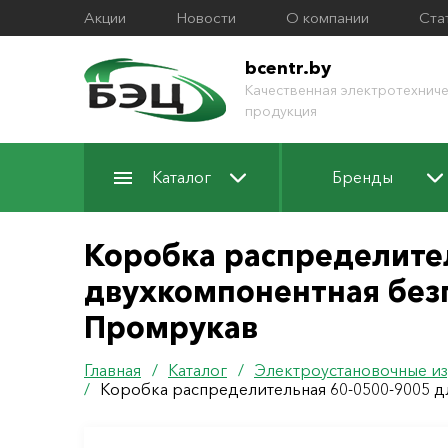
Акции
Новости
О компании
Ста
bcentr.by
Качественная электротехниче
продукция
Каталог
Бренды
Коробка распределите
двухкомпонентная безг
Промрукав
Главная
/
Каталог
/
Электроустановочные из
/
Коробка распределительная 60-0500-9005 д