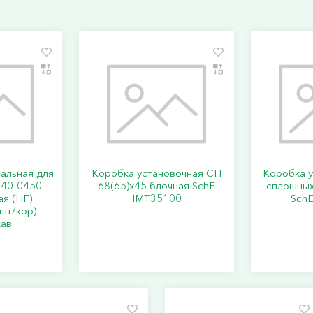
альная для
Коробка установочная СП
Коробка у
 40-0450
68(65)х45 блочная SchE
сплошных
ая (HF)
IMT35100
Sch
шт/кор)
ав