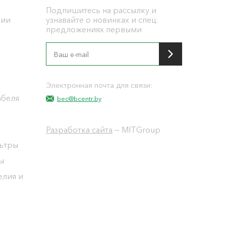
Подпишитесь на рассылку и
ции
узнавайте о новинках и спец.
предложениях первыми
я
Электронная почта для связи:
абеля
bec@bcentr.by
Разработка сайта
— MITGroup
льтры
ы
елия и