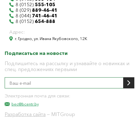
8 (0152)
555-105
8 (029)
889-46-41
8 (044)
741-46-41
8 (0152)
654-888
Адрес:
г. Гродно, ул. Ивана Якубовского, 12К
Подписаться на новости
Подпишитесь на рассылку и узнавайте о новинках и
спец. предложениях первыми
Электронная почта для связи:
bec@bcentr.by
Разработка сайта
— MITGroup
Общество с ограниченной ответственностью
"БелЭнергоЦентр"
Юридический адрес г. Гродно ул. И.Якубовского 12 к