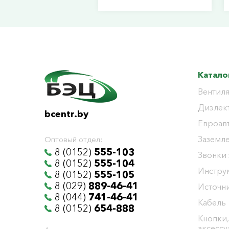
Катало
Вентиля
Диэлек
bcentr.by
Евроав
Заземл
Оптовый отдел:
8 (0152)
555-103
Звонки
8 (0152)
555-104
Инстру
8 (0152)
555-105
8 (029)
889-46-41
Источни
8 (044)
741-46-41
Кабель
8 (0152)
654-888
Кнопки,
аксесс