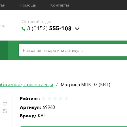
тьи
Помощь
Контакты
Оптовый отдел:
ская
8 (0152)
555-103
обжимные, пресс-клещи
/
Матрица МПК-07 (КВТ)
Рейтинг:
Артикул:
69963
Бренд:
КВТ