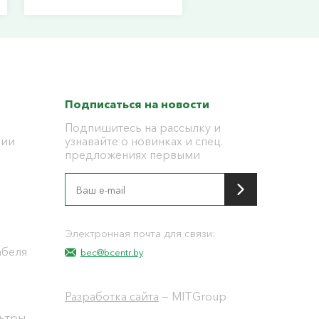
Подписаться на новости
Подпишитесь на рассылку и
ции
узнавайте о новинках и спец.
предложениях первыми
я
Электронная почта для связи:
абеля
bec@bcentr.by
Разработка сайта
— MITGroup
льтры