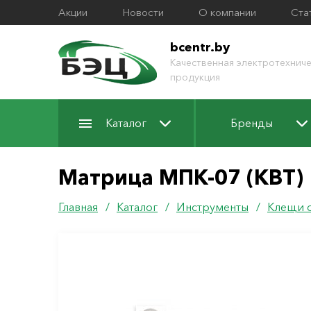
Акции
Новости
О компании
Ста
bcentr.by
Качественная электротехниче
продукция
Каталог
Бренды
Матрица МПК-07 (КВТ)
Главная
/
Каталог
/
Инструменты
/
Клещи 