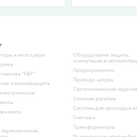
г
торы и аксессуары
Оборудование защиты,
коммутации и автоматиза
трика
Предохранители
томатика "F&F"
Провода, шнуры
ение и молниезащита
Светотехнические издели
 электрические
Силовые разъёмы
менты
Системы для прокладки к
ки света
Счетчики
Трансформаторы
 переключатели,
уары
Удлинители и сетевые фи