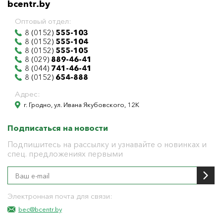
bcentr.by
Оптовый отдел:
8 (0152)
555-103
8 (0152)
555-104
8 (0152)
555-105
8 (029)
889-46-41
8 (044)
741-46-41
8 (0152)
654-888
Адрес:
г. Гродно, ул. Ивана Якубовского, 12К
Подписаться на новости
Подпишитесь на рассылку и узнавайте о новинках и
спец. предложениях первыми
Электронная почта для связи:
bec@bcentr.by