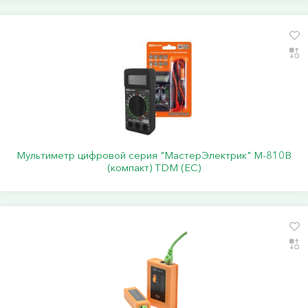
Мультиметр цифровой серия "МастерЭлектрик" М-810В
(компакт) TDM (ЕС)