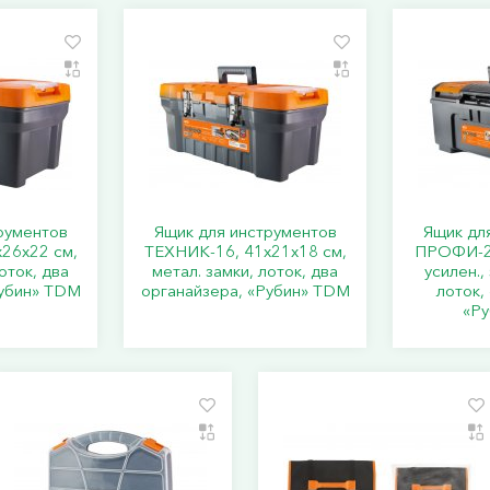
рументов
Ящик для инструментов
Ящик дл
26х22 см,
ТЕХНИК-16, 41х21х18 см,
ПРОФИ-24
оток, два
метал. замки, лоток, два
усилен.,
Рубин» TDM
органайзера, «Рубин» TDM
лоток,
«Р