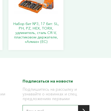
Набор бит №3, 17 бит: SL,
PH, PZ, HEX, TORX,
удлинитель, сталь CR-V,
пластиковом держателе,
«Алмаз» (ЕС)
Подписаться на новости
Подпишитесь на рассылку и
ции
узнавайте о новинках и спец.
предложениях первыми