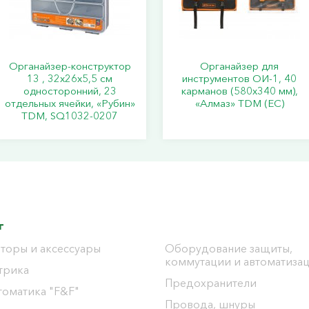
Органайзер-конструктор
Органайзер для
13 , 32х26х5,5 см
инструментов ОИ-1, 40
односторонний, 23
карманов (580х340 мм),
отдельных ячейки, «Рубин»
«Алмаз» TDM (ЕС)
TDM, SQ1032-0207
г
торы и аксессуары
Оборудование защиты,
коммутации и автоматиза
трика
Предохранители
томатика "F&F"
Провода, шнуры