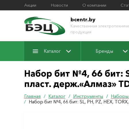
Акции
Новости
О компании
Ста
bcentr.by
Качественная электротехниче
продукция
Каталог
Бренды
Набор бит №4, 66 бит: S
пласт. держ.«Алмаз» T
Главная
/
Каталог
/
Инструменты
/
Наборы
/
Набор бит №4, 66 бит: SL, PH, PZ, HEX, TORX,