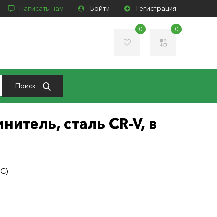
Написать нам
Войти
Регистрация
0
0
Поиск
инитель, сталь CR-V, в
ЕС)