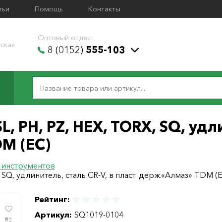
тьи
Помощь
Контакты
Оптовый отдел:
ская
8 (0152)
555-103
L, PH, PZ, HEX, TORX, SQ, удл
DM (ЕС)
 инструментов
 SQ, удлинитель, сталь CR-V, в пласт. держ.«Алмаз» TDM (
Рейтинг:
Артикул:
SQ1019-0104