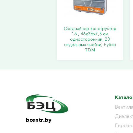
Органайзер-конструктор
18 , 46х36х7,5 см
односторонний, 23
отдельных ячейки, Рубин
TDM
Катало
Вентиля
Диэлек
bcentr.by
Евроав