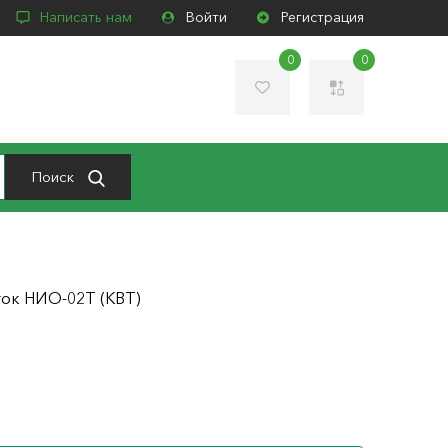
Написать нам
Войти
Регистрация
0
0
Поиск
ок НИО-02Т (КВТ)