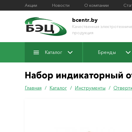
Акции
Новости
О компании
Ста
bcentr.by
Качественная электротехниче
продукция
Каталог
Бренды
Набор индикаторный о
Главная
/
Каталог
/
Инструменты
/
Отверт