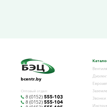
Катало
Вентиля
Диэлек
bcentr.by
Евроав
Заземл
Оптовый отдел:
8 (0152)
555-103
Звонки
8 (0152)
555-104
Инстру