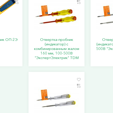
ник ОП-2Э
Отвертка-пробник
Отвер
(индикатор) с
(индикато
комбинированным жалом
500В "Эк
160 мм, 100-500В
"ЭкспертЭлектрик" TDM