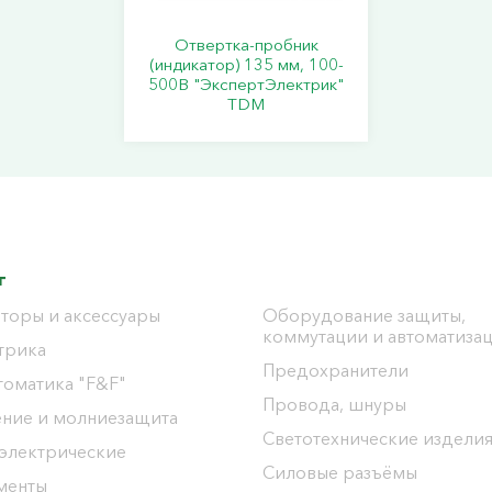
Отвертка-пробник
(индикатор) 135 мм, 100-
500В "ЭкспертЭлектрик"
TDM
г
торы и аксессуары
Оборудование защиты,
коммутации и автоматиза
трика
Предохранители
томатика "F&F"
Провода, шнуры
ение и молниезащита
Светотехнические издели
 электрические
Силовые разъёмы
менты