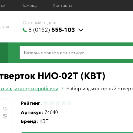
тьи
Помощь
Контакты
Оптовый отдел:
ская
8 (0152)
555-103
тверток НИО-02Т (КВТ)
ки-индикаторы,пробники
/
Набор индикаторный отверт
Рейтинг:
Артикул:
74840
Бренд:
КВТ