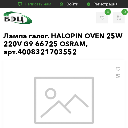
Написать нам
Войти
Регистрация
0
0
Лампа галог. HALOPIN OVEN 25W
220V G9 66725 OSRAM,
арт.4008321703552