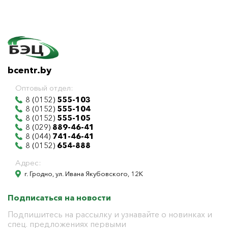
bcentr.by
Оптовый отдел:
8 (0152)
555-103
8 (0152)
555-104
8 (0152)
555-105
8 (029)
889-46-41
8 (044)
741-46-41
8 (0152)
654-888
Адрес:
г. Гродно, ул. Ивана Якубовского, 12К
Подписаться на новости
Подпишитесь на рассылку и узнавайте о новинках и
спец. предложениях первыми