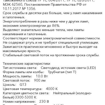
Таможенного союза ТР ТС 004/2011, ТР ТС 020/2011,
МЭК 62560, Постановления Правительства РФ от
10.11.2017 № 1356.
Срок службы в десятки раз больше, чем у ламп накаливания
и галогенных.
Энергопотребление в разы ниже чем у других ламп,
экономия электроэнергии до 86%.
Выделяют значительно меньше тепла, чем лампы
накаливания и галогенные.
Соответствуют нормам электромагнитной совместимости.
Не содержат ртуть и не требуют специальной утилизации.
Зажигаются практически мгновенно и быстро выходят на
максимальную яркость.
Стабильный световой поток на протяжении срока службы.
Технические характеристики
Тип источника света: Светодиод. источник света (LED)
Форма лампы или колбы: Трубчатая (тип T)
Мощность лампы: 10.0 Вт
Световой поток: 900 лм
Цоколь: G13
Цветовая температура: 4000 К
Категория цветности света: Нейтральный (холодно-
белый) 3300-5300 К
Номин напряжение: 230 В