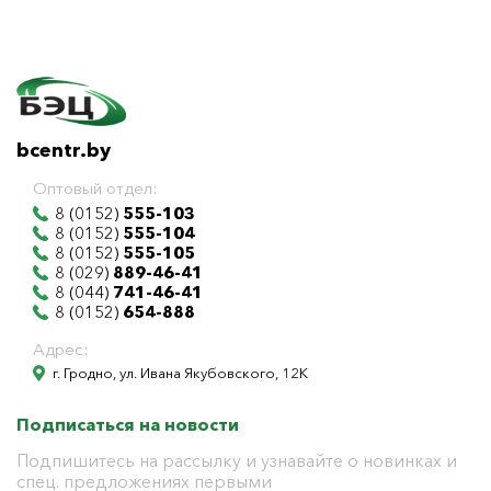
bcentr.by
Оптовый отдел:
8 (0152)
555-103
8 (0152)
555-104
8 (0152)
555-105
8 (029)
889-46-41
8 (044)
741-46-41
8 (0152)
654-888
Адрес:
г. Гродно, ул. Ивана Якубовского, 12К
Подписаться на новости
Подпишитесь на рассылку и узнавайте о новинках и
спец. предложениях первыми