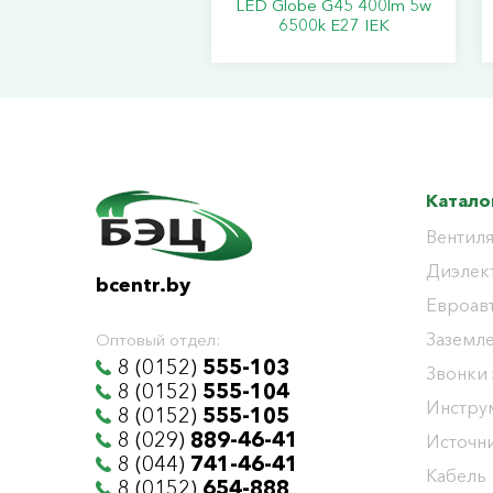
LED Globe G45 400lm 5w
6500k E27 IEK
Катало
Вентиля
Диэлек
bcentr.by
Евроав
Заземл
Оптовый отдел:
8 (0152)
555-103
Звонки
8 (0152)
555-104
Инстру
8 (0152)
555-105
8 (029)
889-46-41
Источни
8 (044)
741-46-41
Кабель
8 (0152)
654-888