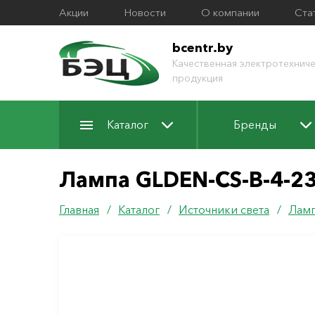
Акции
Новости
О компании
Ста
bcentr.by
Качественная электротехниче
продукция
Каталог
Бренды
Лампа GLDEN-CS-B-4-2
Главная
/
Каталог
/
Источники света
/
Ламп