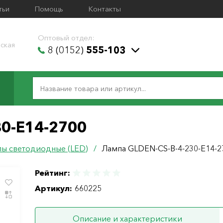
тьи
Помощь
Контакты
Оптовый отдел:
ская
8 (0152)
555-103
30-E14-2700
ы светодиодные (LED)
/
Лампа GLDEN-CS-B-4-230-E14-2
Рейтинг:
Артикул:
660225
Описание и характеристики