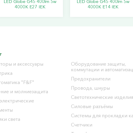
LED Globe G45 400lm 5w
LED Globe G45 400lm 5w
4000K E27 IEK
4000K E14 IEK
г
торы и аксессуары
Оборудование защиты,
коммутации и автоматиза
трика
Предохранители
томатика "F&F"
Провода, шнуры
ение и молниезащита
Светотехнические издели
 электрические
Силовые разъёмы
менты
Системы для прокладки к
ки света
Счетчики