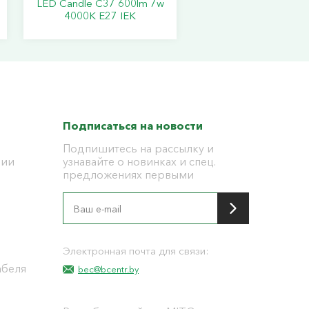
LED Candle C37 600lm 7w
4000K E27 IEK
Подписаться на новости
Подпишитесь на рассылку и
ции
узнавайте о новинках и спец.
предложениях первыми
я
Электронная почта для связи:
абеля
bec@bcentr.by