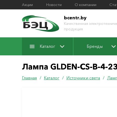
Акции
Новости
О компании
Ста
bcentr.by
Качественная электротехниче
продукция
Каталог
Бренды
Лампа GLDEN-CS-B-4-2
Главная
/
Каталог
/
Источники света
/
Ламп