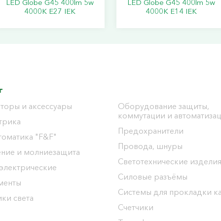
LED Globe G45 400lm 5w
LED Globe G45 400lm 5w
4000K E27 IEK
4000K E14 IEK
г
торы и аксессуары
Оборудование защиты,
коммутации и автоматиза
трика
Предохранители
томатика "F&F"
Провода, шнуры
ение и молниезащита
Светотехнические издели
 электрические
Силовые разъёмы
менты
Системы для прокладки к
ки света
Счетчики