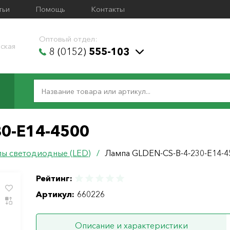
тьи
Помощь
Контакты
Оптовый отдел:
ская
8 (0152)
555-103
30-E14-4500
ы светодиодные (LED)
/
Лампа GLDEN-CS-B-4-230-E14-4
Рейтинг:
Артикул:
660226
Описание и характеристики