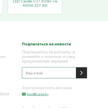
LED Candle C37 600lm 7w
4000K E27 IEK
Подписаться на новости
Подпишитесь на рассылку и
ции
узнавайте о новинках и спец.
предложениях первыми
я
Электронная почта для связи:
абеля
bec@bcentr.by