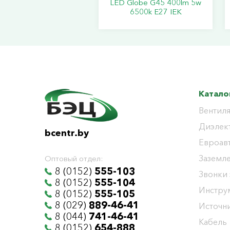
LED Globe G45 400lm 5w
6500k E27 IEK
Катало
Вентиля
Диэлек
bcentr.by
Евроав
Заземл
Оптовый отдел:
8 (0152)
555-103
Звонки
8 (0152)
555-104
Инстру
8 (0152)
555-105
8 (029)
889-46-41
Источни
8 (044)
741-46-41
Кабель
8 (0152)
654-888