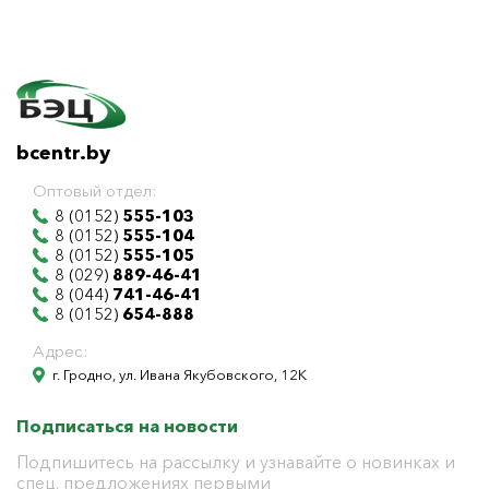
bcentr.by
Оптовый отдел:
8 (0152)
555-103
8 (0152)
555-104
8 (0152)
555-105
8 (029)
889-46-41
8 (044)
741-46-41
8 (0152)
654-888
Адрес:
г. Гродно, ул. Ивана Якубовского, 12К
Подписаться на новости
Подпишитесь на рассылку и узнавайте о новинках и
спец. предложениях первыми