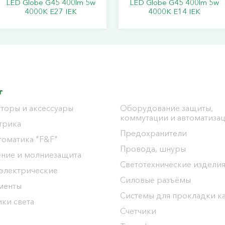
LED Globe G45 400lm 5w
LED Globe G45 400lm 5w
4000K E27 IEK
4000K E14 IEK
г
торы и аксессуары
Оборудование защиты,
коммутации и автоматиза
трика
Предохранители
томатика "F&F"
Провода, шнуры
ение и молниезащита
Светотехнические издели
 электрические
Силовые разъёмы
менты
Системы для прокладки к
ки света
Счетчики