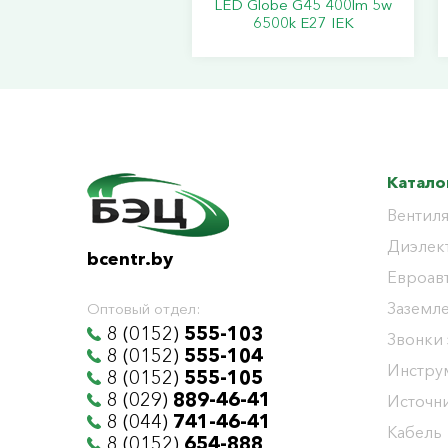
LED Globe G45 400lm 5w
6500k E27 IEK
Катало
Вентиля
Диэлек
bcentr.by
Евроав
Заземл
Оптовый отдел:
8 (0152)
555-103
Звонки
8 (0152)
555-104
Инстру
8 (0152)
555-105
8 (029)
889-46-41
Источни
8 (044)
741-46-41
Кабель
8 (0152)
654-888