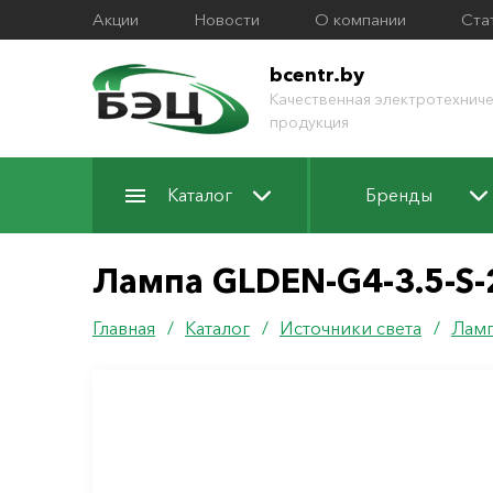
Акции
Новости
О компании
Ста
bcentr.by
Качественная электротехниче
продукция
Каталог
Бренды
Лампа GLDEN-G4-3.5-S-
Главная
/
Каталог
/
Источники света
/
Ламп