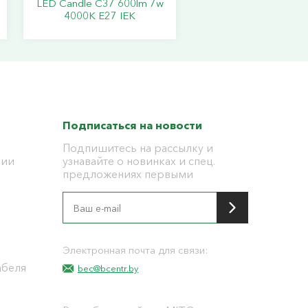
LED Candle C37 600lm 7w
4000K E27 IEK
Подписаться на новости
Подпишитесь на рассылку и
ции
узнавайте о новинках и спец.
предложениях первыми
я
Электронная почта для связи:
абеля
bec@bcentr.by