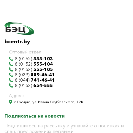
bcentr.by
Оптовый отдел:
8 (0152)
555-103
8 (0152)
555-104
8 (0152)
555-105
8 (029)
889-46-41
8 (044)
741-46-41
8 (0152)
654-888
Адрес:
г. Гродно, ул. Ивана Якубовского, 12К
Подписаться на новости
Подпишитесь на рассылку и узнавайте о новинках и
спец. предложениях первыми