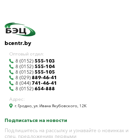
bcentr.by
Оптовый отдел:
8 (0152)
555-103
8 (0152)
555-104
8 (0152)
555-105
8 (029)
889-46-41
8 (044)
741-46-41
8 (0152)
654-888
Адрес:
г. Гродно, ул. Ивана Якубовского, 12К
Подписаться на новости
Подпишитесь на рассылку и узнавайте о новинках и
спец. предложениях первыми