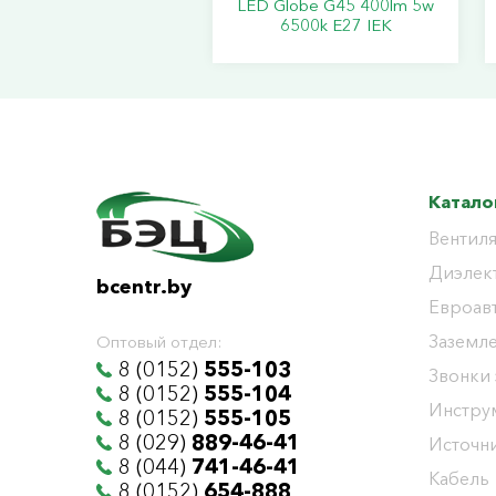
LED Globe G45 400lm 5w
6500k E27 IEK
Катало
Вентиля
Диэлек
bcentr.by
Евроав
Заземл
Оптовый отдел:
8 (0152)
555-103
Звонки
8 (0152)
555-104
Инстру
8 (0152)
555-105
8 (029)
889-46-41
Источни
8 (044)
741-46-41
Кабель
8 (0152)
654-888