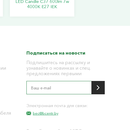
LED Candle C37 600lm 7w
4000K E27 IEK
Подписаться на новости
Подпишитесь на рассылку и
ции
узнавайте о новинках и спец.
предложениях первыми
я
Электронная почта для связи:
абеля
bec@bcentr.by