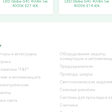
LED Globe G45 400lm 5w
LED Globe G45 400lm 5w
4000K E27 IEK
4000K E14 IEK
г
торы и аксессуары
Оборудование защиты,
коммутации и автоматиза
трика
Предохранители
томатика "F&F"
Провода, шнуры
ение и молниезащита
Светотехнические издели
 электрические
Силовые разъёмы
менты
Системы для прокладки к
ки света
Счетчики