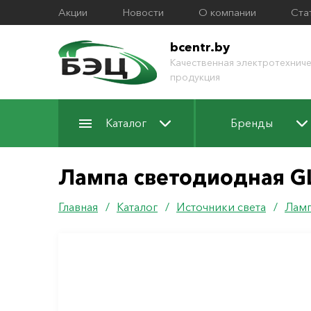
Акции
Новости
О компании
Ста
bcentr.by
Качественная электротехниче
продукция
Каталог
Бренды
Лампа светодиодная G
Главная
/
Каталог
/
Источники света
/
Ламп