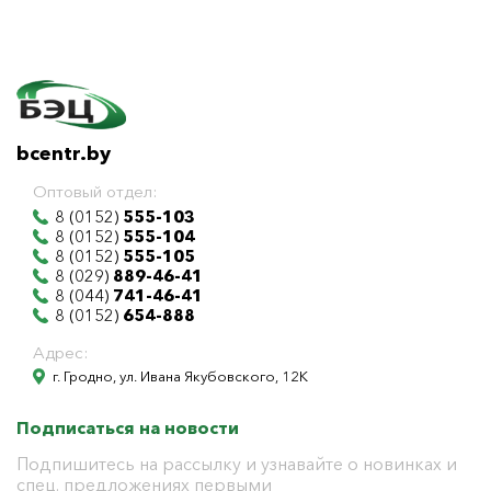
bcentr.by
Оптовый отдел:
8 (0152)
555-103
8 (0152)
555-104
8 (0152)
555-105
8 (029)
889-46-41
8 (044)
741-46-41
8 (0152)
654-888
Адрес:
г. Гродно, ул. Ивана Якубовского, 12К
Подписаться на новости
Подпишитесь на рассылку и узнавайте о новинках и
спец. предложениях первыми