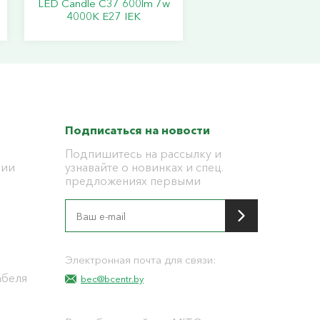
LED Candle C37 600lm 7w
4000K E27 IEK
Подписаться на новости
Подпишитесь на рассылку и
ции
узнавайте о новинках и спец.
предложениях первыми
я
Электронная почта для связи:
абеля
bec@bcentr.by