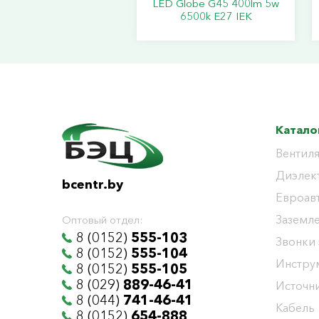
LED Globe G45 400lm 5w
6500k E27 IEK
Катало
Вентиля
Диэлек
bcentr.by
Евроав
Заземл
Оптовый отдел:
8 (0152)
555-103
Звонки
8 (0152)
555-104
Инстру
8 (0152)
555-105
8 (029)
889-46-41
Источни
8 (044)
741-46-41
Кабель
8 (0152)
654-888