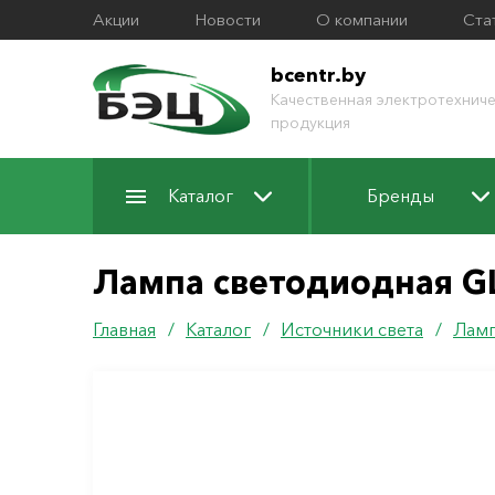
Акции
Новости
О компании
Ста
bcentr.by
Качественная электротехниче
продукция
Каталог
Бренды
Лампа светодиодная G
Главная
/
Каталог
/
Источники света
/
Ламп