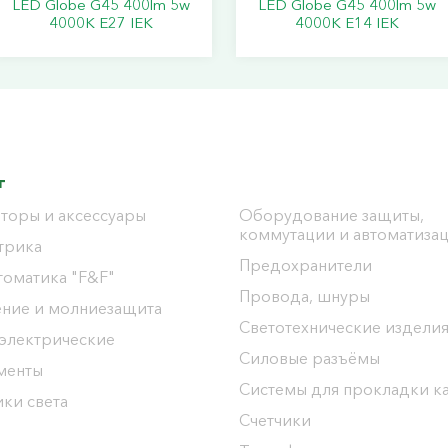
LED Globe G45 400lm 5w
LED Globe G45 400lm 5w
4000K E27 IEK
4000K E14 IEK
г
торы и аксессуары
Оборудование защиты,
коммутации и автоматиза
трика
Предохранители
томатика "F&F"
Провода, шнуры
ение и молниезащита
Светотехнические издели
 электрические
Силовые разъёмы
менты
Системы для прокладки к
ки света
Счетчики