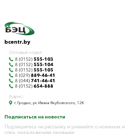
bcentr.by
Оптовый отдел:
8 (0152)
555-103
8 (0152)
555-104
8 (0152)
555-105
8 (029)
889-46-41
8 (044)
741-46-41
8 (0152)
654-888
Адрес:
г. Гродно, ул. Ивана Якубовского, 12К
Подписаться на новости
Подпишитесь на рассылку и узнавайте о новинках и
спец. предложениях первыми