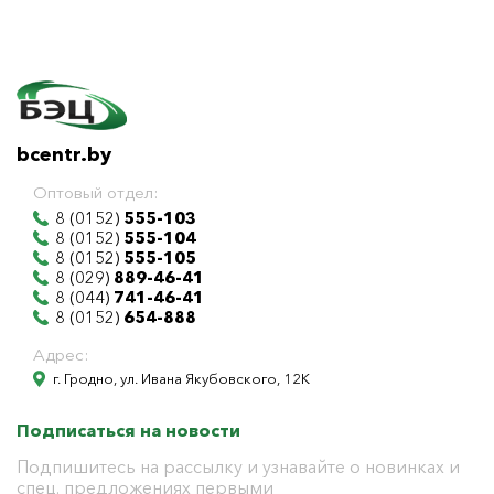
bcentr.by
Оптовый отдел:
8 (0152)
555-103
8 (0152)
555-104
8 (0152)
555-105
8 (029)
889-46-41
8 (044)
741-46-41
8 (0152)
654-888
Адрес:
г. Гродно, ул. Ивана Якубовского, 12К
Подписаться на новости
Подпишитесь на рассылку и узнавайте о новинках и
спец. предложениях первыми