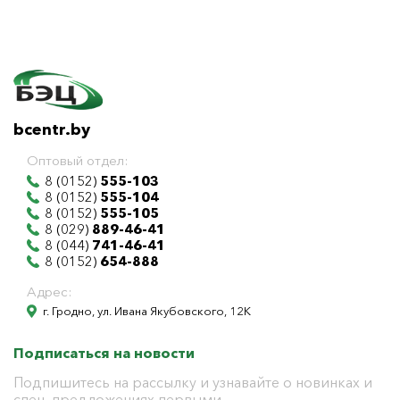
bcentr.by
Оптовый отдел:
8 (0152)
555-103
8 (0152)
555-104
8 (0152)
555-105
8 (029)
889-46-41
8 (044)
741-46-41
8 (0152)
654-888
Адрес:
г. Гродно, ул. Ивана Якубовского, 12К
Подписаться на новости
Подпишитесь на рассылку и узнавайте о новинках и
спец. предложениях первыми