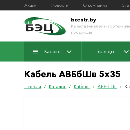
Акции
Новости
О компании
Ста
bcentr.by
Качественная электротехниче
продукция
Каталог
Бренды
Кабель АВБбШв 5х35
Главная
/
Каталог
/
Кабель
/
АВБбШв
/
Ка