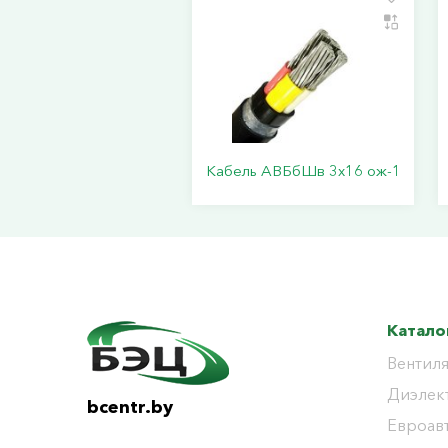
Кабель АВБбШв 3х16 ож-1
Катало
Вентиля
Диэлек
bcentr.by
Евроав