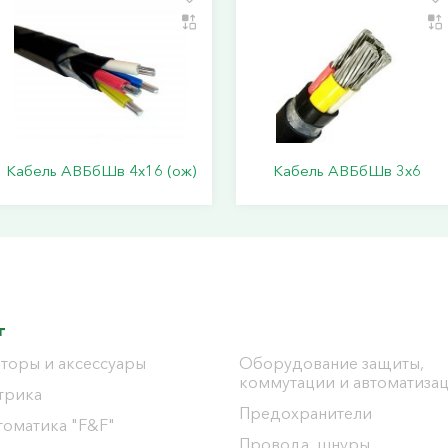
Кабель АВБбШв 4х16 (ож)
Кабель АВБбШв 3х6
г
торы и аксессуары
Оборудование защиты,
коммутации и автоматиза
трика
Предохранители
томатика "F&F"
Провода, шнуры