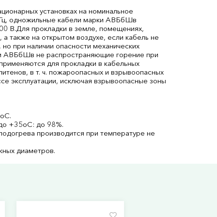
ационарных установках на номинальное
 Гц, одножильные кабели марки АВБбШв
00 В.Для прокладки в земле, помещениях,
), а также на открытом воздухе, если кабель не
 но при наличии опасности механических
ки АВБбШв не распространяющие горение при
применяются для прокладки в кабельных
тенов, в т. ч. пожароопасных и взрывоопасных
ссе эксплуатации, исключая взрывоопасные зоны
0оС.
до +35оС: до 98%.
подогрева производится при температуре не
жных диаметров.