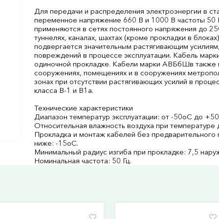
Для передачи и распределения электроэнергии в ст
переменное напряжение 660 В и 1000 В частоты 50
применяются в сетях постоянного напряжения до 25
туннелях, каналах, шахтах (кроме прокладки в блоках
подвергается значительным растягивающим усилиям,
повреждений в процессе эксплуатации. Кабель мар
одиночной прокладке. Кабели марки АВБбШв также 
сооружениях, помещениях и в сооружениях метрополи
зонах при отсутствии растягивающих усилий в проце
класса В-1 и В1а.
Технические характеристики
Диапазон температур эксплуатации: от -50оС до +5
Относительная влажность воздуха при температуре 
Прокладка и монтаж кабелей без предварительного 
ниже: -15оС.
Минимальный радиус изгиба при прокладке: 7,5 нару
Номинальная частота: 50 Гц.