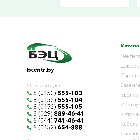
Катало
Вентиля
Диэлек
bcentr.by
Евроав
Заземл
Оптовый отдел:
8 (0152)
555-103
Звонки
8 (0152)
555-104
Инстру
8 (0152)
555-105
8 (029)
889-46-41
Источни
8 (044)
741-46-41
Кабель
8 (0152)
654-888
Кнопки,
аксесс