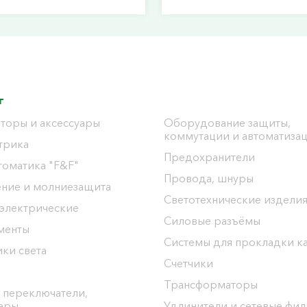
г
торы и аксессуары
Оборудование защиты,
коммутации и автоматиза
трика
Предохранители
томатика "F&F"
Провода, шнуры
ение и молниезащита
Светотехнические издели
 электрические
Силовые разъёмы
менты
Системы для прокладки к
ки света
Счетчики
Трансформаторы
 переключатели,
уары
Удлинители и сетевые фи