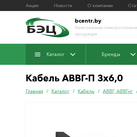
Акции
Новости
О компании
Ста
bcentr.by
Качественная электротехниче
продукция
Каталог
Бренды
Кабель АВВГ-П 3х6,0
Главная
/
Каталог
/
Кабель
/
АВВГ, АВВГнг