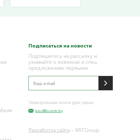
Подписаться на новости
Подпишитесь на рассылку и
ции
узнавайте о новинках и спец.
предложениях первыми
я
Электронная почта для связи:
абеля
bec@bcentr.by
Разработка сайта
— MITGroup
льтры