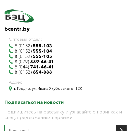
bcentr.by
Оптовый отдел:
8 (0152)
555-103
8 (0152)
555-104
8 (0152)
555-105
8 (029)
889-46-41
8 (044)
741-46-41
8 (0152)
654-888
Адрес:
г. Гродно, ул. Ивана Якубовского, 12К
Подписаться на новости
Подпишитесь на рассылку и узнавайте о новинках и
спец. предложениях первыми