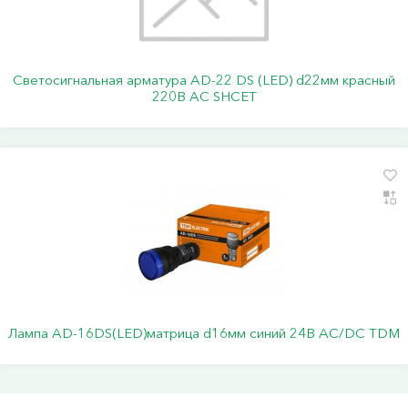
Светосигнальная арматура АD-22 DS (LED) d22мм красный
220В АС SHCET
Лампа AD-16DS(LED)матрица d16мм синий 24В AC/DC TDM