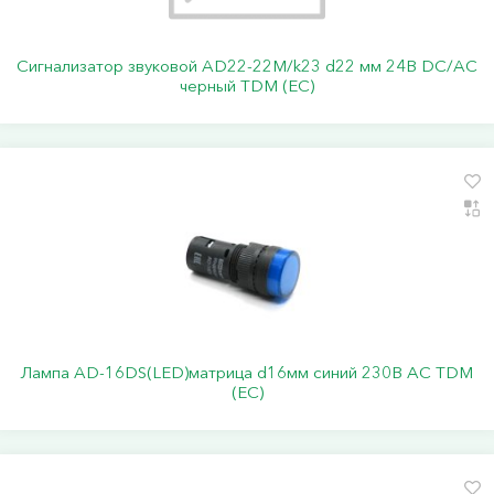
Сигнализатор звуковой AD22-22M/k23 d22 мм 24В DC/AC
черный TDM (ЕС)
Лампа AD-16DS(LED)матрица d16мм синий 230В АС TDM
(ЕС)