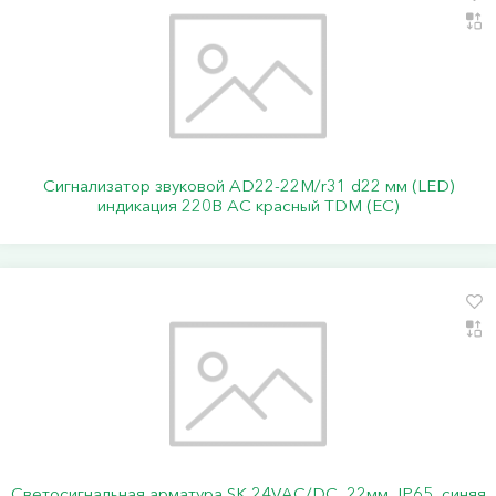
Сигнализатор звуковой AD22-22M/r31 d22 мм (LED)
индикация 220В AC красный TDM (ЕС)
Светосигнальная арматура SK 24VAC/DC, 22мм, IP65, синяя